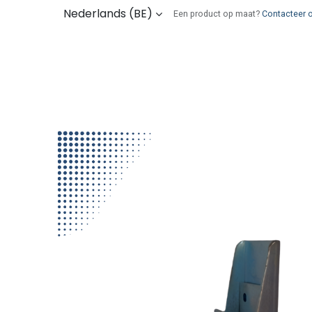
Overslaan naar inhoud
Nederlands (BE)
Een product op maat?
Contacteer 
Kies uw onderdelen
Wie zijn wij
Verz