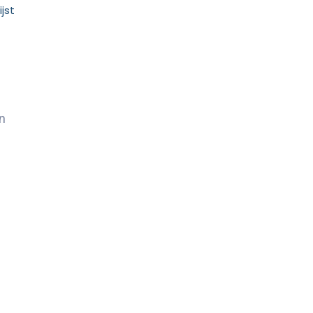
jst
n