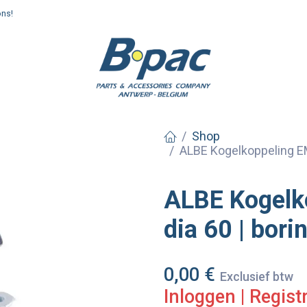
ons!
enden en afhalen
Shop
ALBE Kogelkoppeling EM
ALBE Kogelk
dia 60 | bor
0,00
€
Exclusief btw
Inloggen
|
Regist