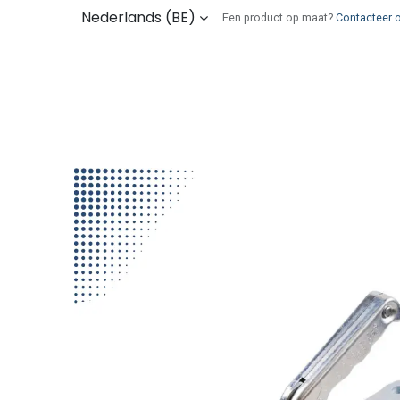
Overslaan naar inhoud
Nederlands (BE)
Een product op maat?
Contacteer 
Kies uw onderdelen
Wie zijn wij
Verz