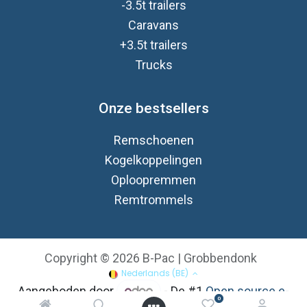
-3.5t trailers
Caravan
s
+3.5t trailers
Trucks
Onze bestsellers
Remschoenen
Kogelkoppelingen
Oploopremmen
Remtrommels
Copyright © 2026 B-Pac | Grobbendonk
Nederlands (BE)
Aangeboden door
- De #1
Open source e-
0