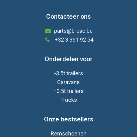
Contacteer ons
parts@b-pac.be
+32 3 361 92 54
Onderdelen voor
-3.5t trailers
Caravan
s
+3.5t trailers
Trucks
Onze bestsellers
Remschoenen