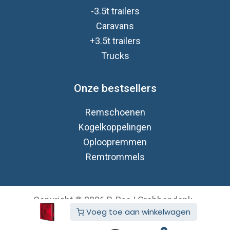
-3.5t trailers
Caravan
s
+3.5t trailers
Trucks
Onze bestsellers
Remschoenen
Kogelkoppelingen
Oploopremmen
Remtrommels
Copyright © 2026 B-Pac | Grobbendonk
Voeg toe aan winkelwagen
Nederlands (BE)
Aangeboden door
- De #1
Open source e-