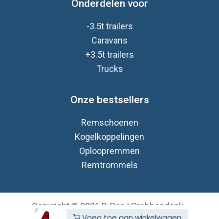
Onderdelen voor
-3.5t trailers
Caravan
s
+3.5t trailers
Trucks
Onze bestsellers
Remschoenen
Kogelkoppelingen
Oploopremmen
Remtrommels
Copyright © 2026 B-Pac | Grobbendonk
Voeg toe aan winkelwagen
Nederlands (BE)