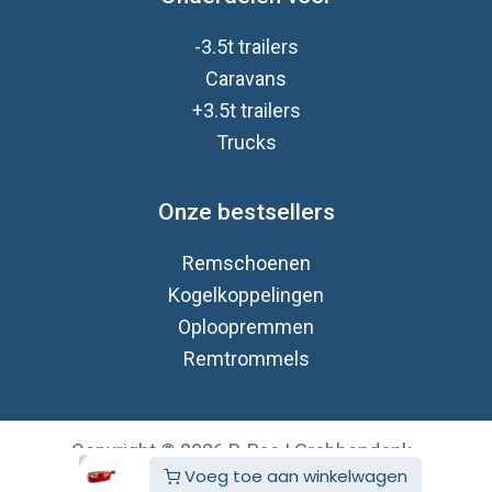
-3.5t trailers
Caravan
s
+3.5t trailers
Trucks
Onze bestsellers
Remschoenen
Kogelkoppelingen
Oploopremmen
Remtrommels
Copyright © 2026 B-Pac | Grobbendonk
Voeg toe aan winkelwagen
Nederlands (BE)