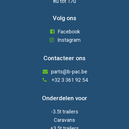
8u tot 17u
Volg ons
Facebook
Instagram
Contacteer ons
parts@b-pac.be
+32 3 361 92 54
Onderdelen voor
-3.5t trailers
Caravan
s
+3.5t trailers