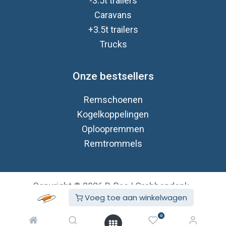
-3.5t trailers
Caravan
s
+3.5t trailers
Trucks
Onze bestsellers
Remschoenen
Kogelkoppelingen
Oploopremmen
Remtrommels
Copyright © 2026 B-Pac | Grobbendonk
Voeg toe aan winkelwagen
Nederlands (BE)
Aangeboden door
- De #1
Open source e-
0
commerce