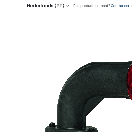
Overslaan naar inhoud
Nederlands (BE)
Een product op maat?
Contacteer 
Kies uw onderdelen
Wie zijn wij
Verz