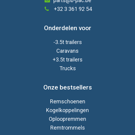
parts@b-pac.be
+32 3 361 92 54
Onderdelen voor
-3.5t trailers
Caravan
s
+3.5t trailers
Trucks
Onze bestsellers
Remschoenen
Kogelkoppelingen
Oploopremmen
Remtrommels