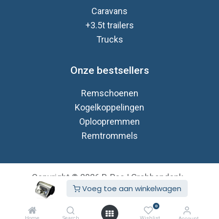
Caravan
s
+3.5t trailers
Trucks
Onze bestsellers
Remschoenen
Kogelkoppelingen
Oploopremmen
Remtrommels
Copyright © 2026 B-Pac | Grobbendonk
Voeg toe aan winkelwagen
Nederlands (BE)
Aangeboden door
- De #1
Open source e-
0
commerce
Home
Search
Wishlist
Account