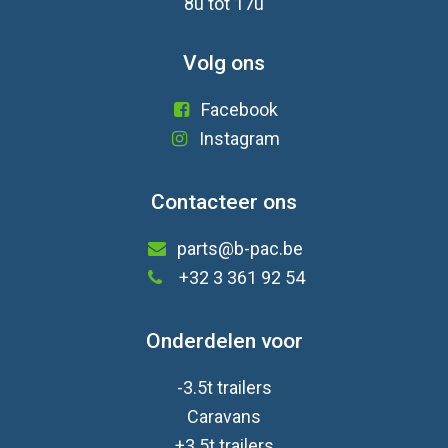
8u tot 17u
Volg ons
Facebook
Instagram
Contacteer ons
parts@b-pac.be
+32 3 361 92 54
Onderdelen voor
-3.5t trailers
Caravan
s
+3.5t trailers