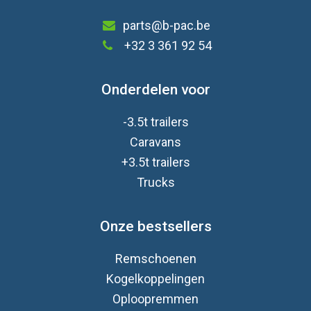
parts@b-pac.be
+32 3 361 92 54
Onderdelen voor
-3.5t trailers
Caravan
s
+3.5t trailers
Trucks
Onze bestsellers
Remschoenen
Kogelkoppelingen
Oploopremmen