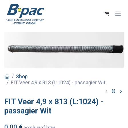
Overslaan naar inhoud
Shop
FIT Veer 4,9 x 813 (L:1024) - passagier Wit
FIT Veer 4,9 x 813 (L:1024) -
passagier Wit
0,00
€
Exclusief btw