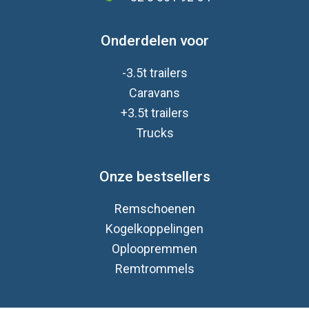
Onderdelen voor
-3.5t trailers
Caravan
s
+3.5t trailers
Trucks
Onze bestsellers
Remschoenen
Kogelkoppelingen
Oploopremmen
Remtrommels