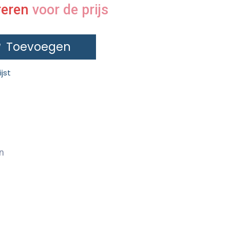
reren
voor de prijs
Toevoegen
jst
n