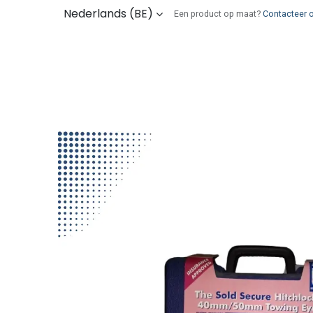
Overslaan naar inhoud
Nederlands (BE)
Een product op maat?
Contacteer 
Kies uw onderdelen
Wie zijn wij
Verz