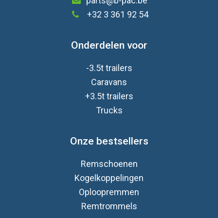
parts@b-pac.be
+32 3 361 92 54
Onderdelen voor
-3.5t trailers
Caravan
s
+3.5t trailers
Trucks
Onze bestsellers
Remschoenen
Kogelkoppelingen
Oploopremmen
Remtrommels