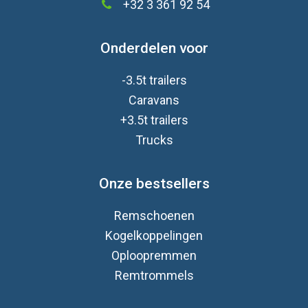
+32 3 361 92 54
Onderdelen voor
-3.5t trailers
Caravan
s
+3.5t trailers
Trucks
Onze bestsellers
Remschoenen
Kogelkoppelingen
Oploopremmen
Remtrommels