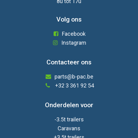
8u tot 17u
Volg ons
Facebook
Instagram
Contacteer ons
parts@b-pac.be
+32 3 361 92 54
Onderdelen voor
-3.5t trailers
Caravan
s
+3.5t trailers