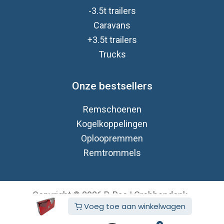
-3.5t trailers
Caravan
s
+3.5t trailers
Trucks
Onze bestsellers
Remschoenen
Kogelkoppelingen
Oploopremmen
Remtrommels
Copyright © 2026 B-Pac | Grobbendonk
Voeg toe aan winkelwagen
Nederlands (BE)
Aangeboden door
- De #1
Open source e-