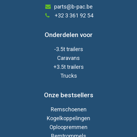
parts@b-pac.be
+32 3 361 92 54
Onderdelen voor
-3.5t trailers
Caravan
s
+3.5t trailers
Trucks
Onze bestsellers
Remschoenen
Kogelkoppelingen
Oploopremmen
Remtrommels