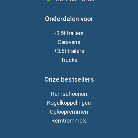
Onderdelen voor
-3.5t trailers
Caravan
s
+3.5t trailers
Trucks
Onze bestsellers
Remschoenen
Kogelkoppelingen
Oploopremmen
Remtrommels