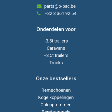
parts@b-pac.be
+32 3 361 92 54
Onderdelen voor
-3.5t trailers
Caravan
s
+3.5t trailers
Trucks
Onze bestsellers
Remschoenen
Kogelkoppelingen
Oploopremmen
Remtrommels