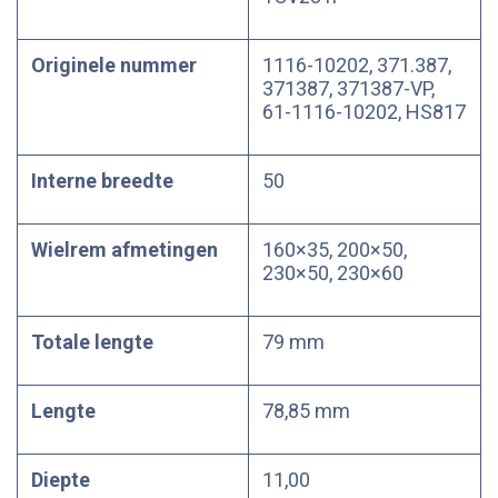
Originele nummer
1116-10202, 371.387,
371387, 371387-VP,
61-1116-10202, HS817
Interne breedte
50
Wielrem afmetingen
160×35, 200×50,
230×50, 230×60
Totale lengte
79 mm
Lengte
78,85 mm
Diepte
11,00