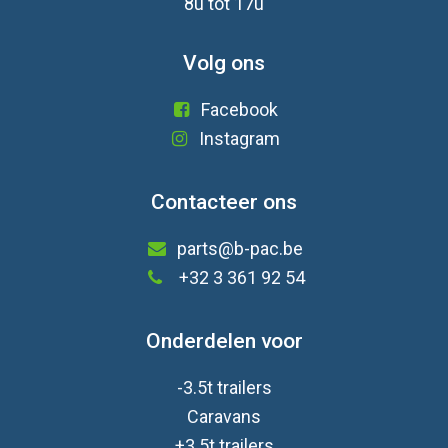
8u tot 17u
Volg ons
Facebook
Instagram
Contacteer ons
parts@b-pac.be
+32 3 361 92 54
Onderdelen voor
-3.5t trailers
Caravan
s
+3.5t trailers