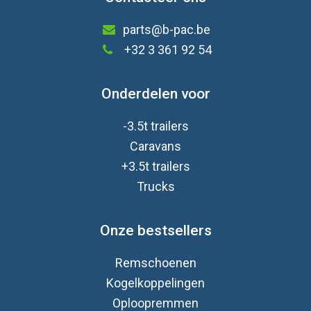
parts@b-pac.be
+32 3 361 92 54
Onderdelen voor
-3.5t trailers
Caravan
s
+3.5t trailers
Trucks
Onze bestsellers
Remschoenen
Kogelkoppelingen
Oploopremmen