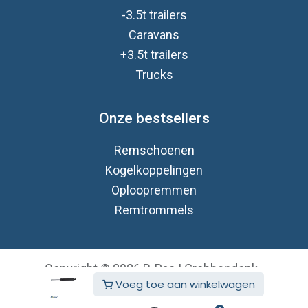
-3.5t trailers
Caravan
s
+3.5t trailers
Trucks
Onze bestsellers
Remschoenen
Kogelkoppelingen
Oploopremmen
Remtrommels
Copyright © 2026 B-Pac | Grobbendonk
Voeg toe aan winkelwagen
Nederlands (BE)
Aangeboden door
- De #1
Open source e-