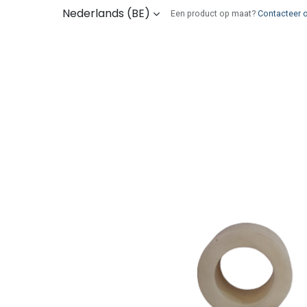
Overslaan naar inhoud
Nederlands (BE)
Een product op maat?
Contacteer 
Kies uw onderdelen
Wie zijn wij
Verz