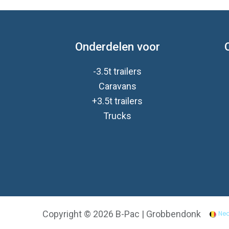
Onderdelen voor
-3.5t trailers
Caravan
s
+3.5t trailers
Trucks
Copyright © 2026 B-Pac | Grobbendonk
Ned