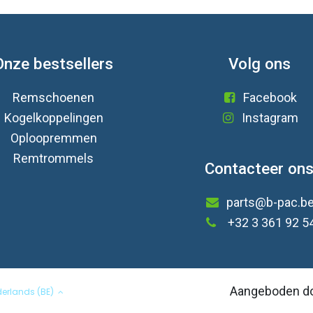
Onze bestsellers
Volg ons
Remschoenen
Facebook
Kogelkoppelingen
Instagram
Oploopremmen
Remtrommels
Contacteer on
parts@b-pac.b
+32 3 361 92 5
Aangeboden d
erlands (BE)