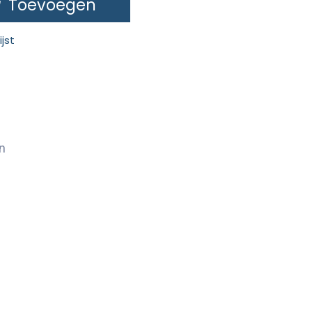
Toevoegen
jst
n