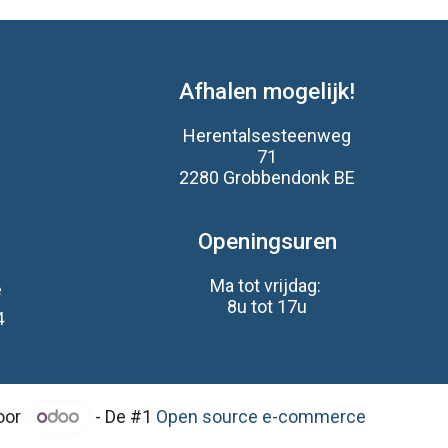
Afhalen mogelijk!
Herentalsesteenweg
71
2280 Grobbendonk BE
s
Openingsuren
Ma tot vrijdag:
e
8u tot 17u
4
oor
- De #1
Open source e-commerce