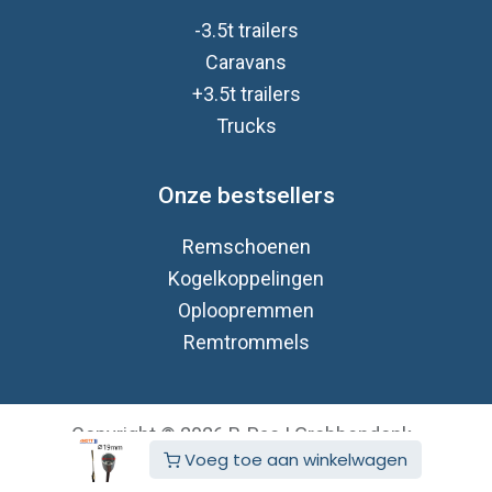
-3.5t trailers
Caravan
s
+3.5t trailers
Trucks
Onze bestsellers
Remschoenen
Kogelkoppelingen
Oploopremmen
Remtrommels
Copyright © 2026 B-Pac | Grobbendonk
Voeg toe aan winkelwagen
Nederlands (BE)
Aangeboden door
- De #1
Open source e-