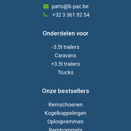
parts@b-pac.be
+32 3 361 92 54
Onderdelen voor
-3.5t trailers
Caravan
s
+3.5t trailers
Trucks
Onze bestsellers
Remschoenen
Kogelkoppelingen
Oploopremmen
Remtrommels