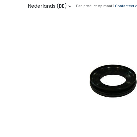
Overslaan naar inhoud
Nederlands (BE)
Een product op maat?
Contacteer 
Kies uw onderdelen
Wie zijn wij
Verz