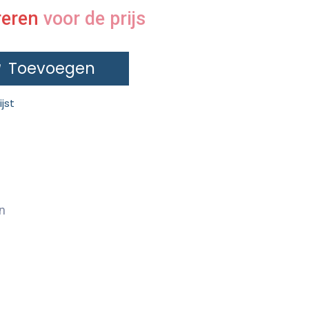
reren
voor de prijs
Toevoegen
jst
n