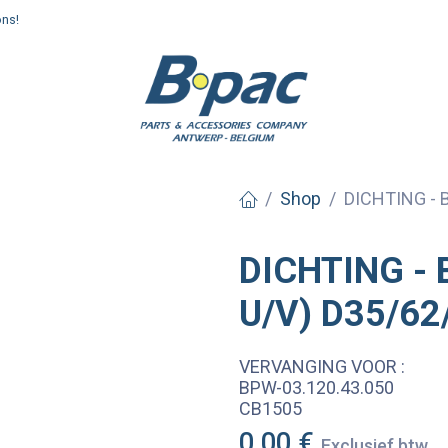
ons!
enden en afhalen
Shop
DICHTING - 
DICHTING - 
U/V) D35/62
VERVANGING VOOR :
BPW-03.120.43.050
CB1505
0,00
€
Exclusief btw