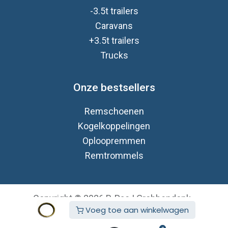
-3.5t trailers
Caravan
s
+3.5t trailers
Trucks
Onze bestsellers
Remschoenen
Kogelkoppelingen
Oploopremmen
Remtrommels
Copyright © 2026 B-Pac | Grobbendonk
Voeg toe aan winkelwagen
Nederlands (BE)
Aangeboden door
- De #1
Open source e-