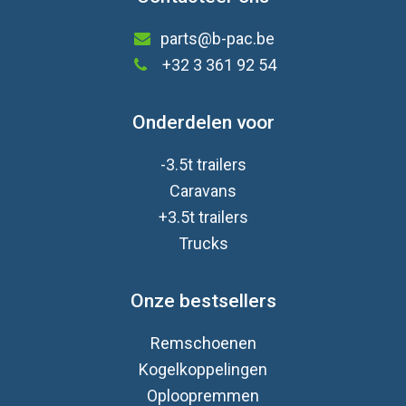
parts@b-pac.be
+32 3 361 92 54
Onderdelen voor
-3.5t trailers
Caravan
s
+3.5t trailers
Trucks
Onze bestsellers
Remschoenen
Kogelkoppelingen
Oploopremmen