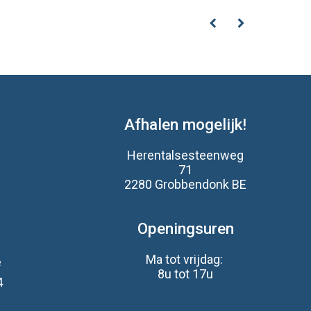
Afhalen mogelijk!
Herentalsesteenweg
71
2280 Grobbendonk BE
s
Openingsuren
Ma tot vrijdag:
e
8u tot 17u
4