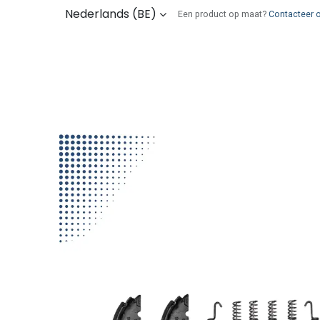
Overslaan naar inhoud
Nederlands (BE)
Een product op maat?
Contacteer 
Kies uw onderdelen
Wie zijn wij
Verz