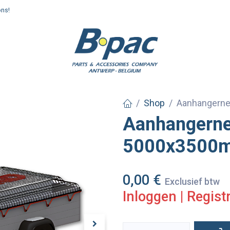
ons!
enden en afhalen
Shop
Aanhangern
Aanhangerne
5000x3500
0,00
€
Exclusief btw
Inloggen
|
Regist