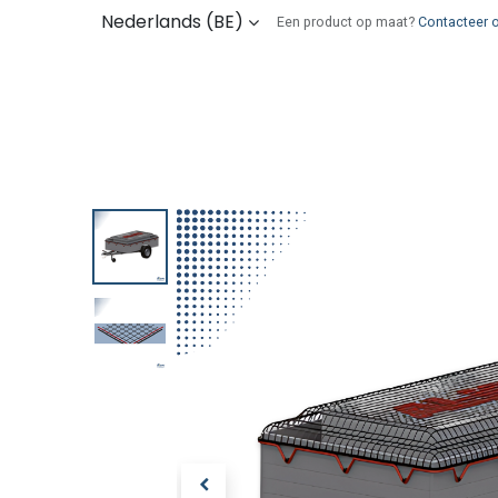
Overslaan naar inhoud
Nederlands (BE)
Een product op maat?
Contacteer 
Kies uw onderdelen
Wie zijn wij
Verz