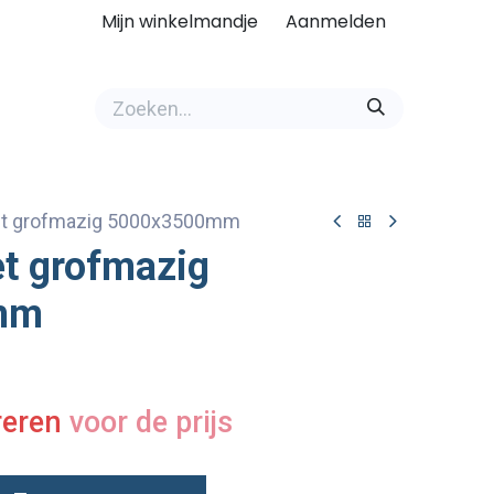
Mijn winkelmandje
Aanmelden
et grofmazig 5000x3500mm
t grofmazig
mm
reren
voor de prijs