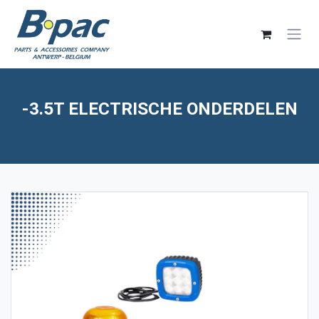
Overslaan naar inhoud
-3.5T ELECTRISCHE ONDERDELEN