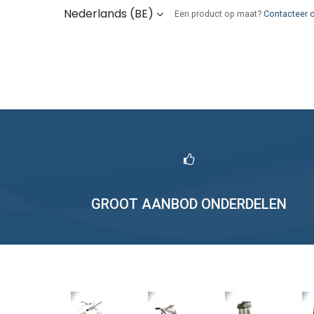
Overslaan naar inhoud
Nederlands (BE)
Een product op maat?
Contacteer 
Kies uw onderdelen
Wie zijn wij
Verz
GROOT AANBOD ONDERDELEN