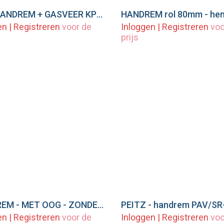
WAP HANDREM + GASVEER KPL. X=28 MM
eg toe aan winkelwagen
Voeg toe aan winkel
en
|
Registreren
voor de
Inloggen
|
Registreren
voo
prijs
HANDREM - MET OOG - ZONDER ROL
eg toe aan winkelwagen
Voeg toe aan winkel
en
|
Registreren
voor de
Inloggen
|
Registreren
voo