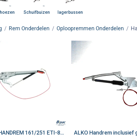
fhoezen
Schuifbuizen
lagerbussen
g
Rem Onderdelen
Oploopremmen Onderdelen
H
ALKO HANDREM 161/251 ETI-811023/811025 + GASVEER
eg toe aan winkelwagen
Voeg toe aan winkel