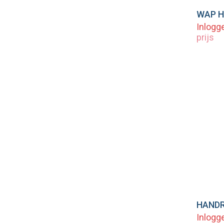
Vo
Inlogg
prijs
Vo
Inlogg