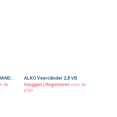
KNOTT GASVEER VOOR HANDREM 1500N GF/GA 2700kg - 87010693
ALKO Veercilinder 2,8 VB
wagen
Voeg toe aan winkelwagen
r de
Inloggen
|
Registreren
voor de
prijs