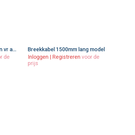
KNOTT Schokbrekersteun vr amortisseur KFG35 ==|==
Breekkabel 1500mm lang model
wagen
Voeg toe aan winkelwagen
r de
Inloggen
|
Registreren
voor de
prijs