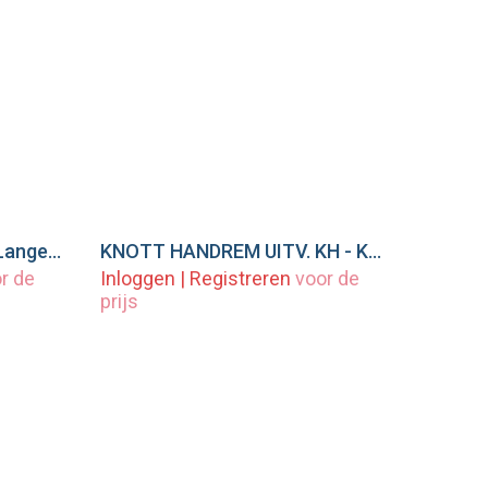
Terugrijautomaat kompl Lange Hendel lasuitvoering
KNOTT HANDREM UITV. KH - KFG 35
wagen
Voeg toe aan winkelwagen
r de
Inloggen
|
Registreren
voor de
prijs