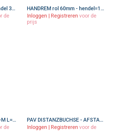
HANDREM rol 80mm - hendel 300 mm
HANDREM rol 60mm - hendel=185mm
wagen
Voeg toe aan winkelwagen
r de
Inloggen
|
Registreren
voor de
prijs
PEITZ - handrem PAV/SR-M L=370 X=15/21 MM
PAV DISTANZBUCHSE - AFSTANDSBUS M14/68 MM - #407005
wagen
Voeg toe aan winkelwagen
r de
Inloggen
|
Registreren
voor de