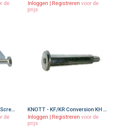
r de
Inloggen
|
Registreren
voor de
prijs
WAP - Deflection Lever + Screw and Nut
KNOTT - KF/KR Conversion KH Bolt / Long - Handbrake #41006094
wagen
Voeg toe aan winkelwagen
r de
Inloggen
|
Registreren
voor de
prijs