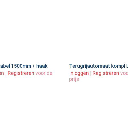
abel 1500mm + haak
eg toe aan winkelwagen
Voeg toe aan winkel
en
|
Registreren
voor de
Inloggen
|
Registreren
voo
prijs