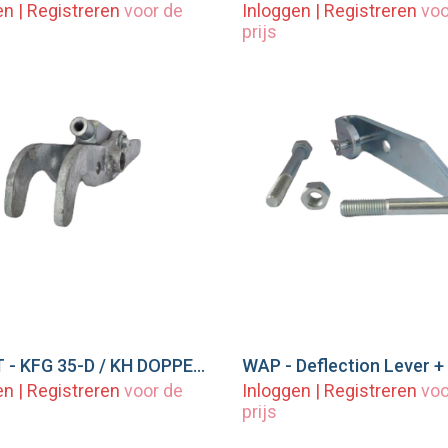
en
|
Registreren
voor de
Inloggen
|
Registreren
voo
prijs
KNOTT - KFG 35-D / KH DOPPELHEBEL 100/31 - M10
eg toe aan winkelwagen
Voeg toe aan winkel
en
|
Registreren
voor de
Inloggen
|
Registreren
voo
prijs