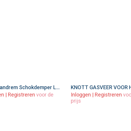
BPW Handrem Schokdemper L=190 - ZAF 2,0-2
eg toe aan winkelwagen
Voeg toe aan winkel
en
|
Registreren
voor de
Inloggen
|
Registreren
voo
prijs