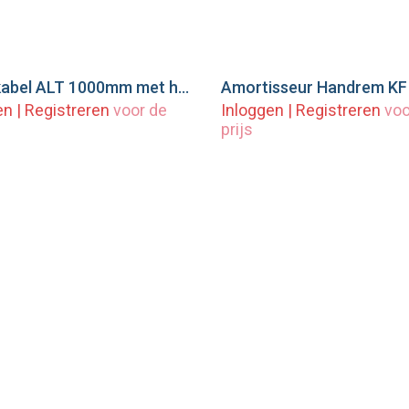
Breekkabel ALT 1000mm met haak & knijphaak
eg toe aan winkelwagen
Voeg toe aan winkel
en
|
Registreren
voor de
Inloggen
|
Registreren
voo
prijs