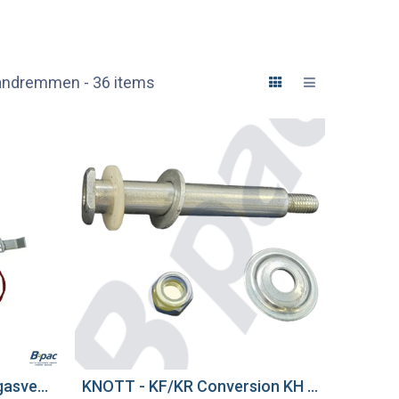
andremmen
- 36 items
ALKO Handrem inclusief gasveer | 251/351 VB
KNOTT - KF/KR Conversion KH Short Bolt KPL - Handbrake
wagen
Voeg toe aan winkelwagen