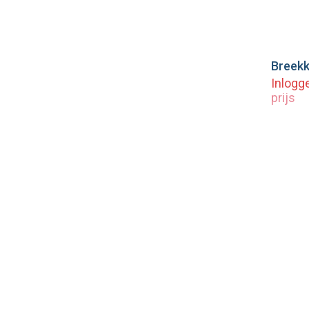
Vo
Inlogg
prijs