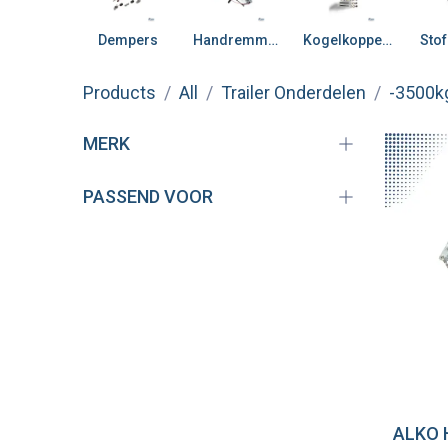
Dempers
Handremmen
Kogelkoppelingen
Sto
Products
All
Trailer Onderdelen
-3500k
MERK
PASSEND VOOR
Vo