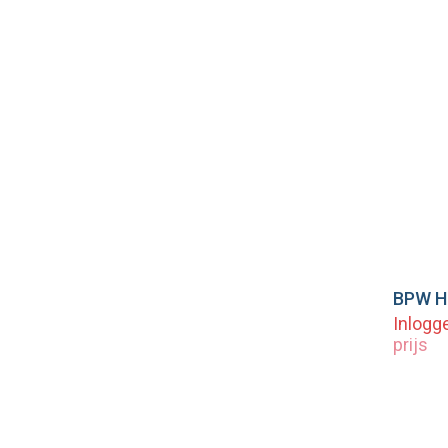
Vo
Inlogg
prijs