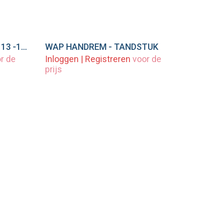
Amortisseur Handrem KF 13 -1500N
WAP HANDREM - TANDSTUK
wagen
Voeg toe aan winkelwagen
r de
Inloggen
|
Registreren
voor de
prijs