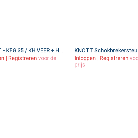
KNOTT - KFG 35 / KH VEER + HULS EN DRAADSTANG KPL.
eg toe aan winkelwagen
Voeg toe aan winkel
en
|
Registreren
voor de
Inloggen
|
Registreren
voo
prijs