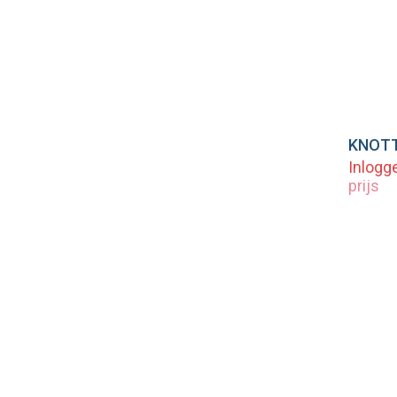
Vo
Inlogg
prijs