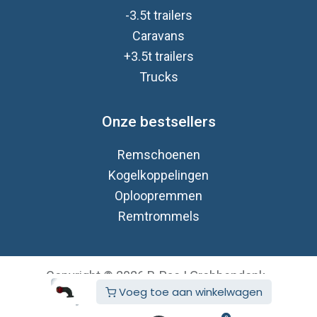
-3.5t trailers
Caravan
s
+3.5t trailers
Trucks
Onze bestsellers
Remschoenen
Kogelkoppelingen
Oploopremmen
Remtrommels
Copyright © 2026 B-Pac | Grobbendonk
Voeg toe aan winkelwagen
Nederlands (BE)
Aangeboden door
- De #1
Open source e-