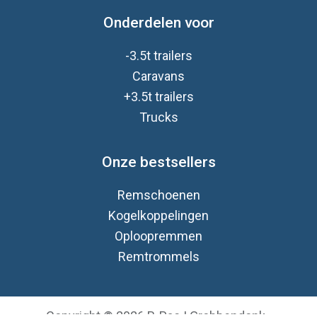
Onderdelen voor
-3.5t trailers
Caravan
s
+3.5t trailers
Trucks
Onze bestsellers
Remschoenen
Kogelkoppelingen
Oploopremmen
Remtrommels
Copyright © 2026 B-Pac | Grobbendonk