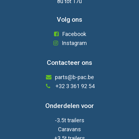
8u tot 17u
Volg ons
Facebook
Instagram
Contacteer ons
parts@b-pac.be
+32 3 361 92 54
Onderdelen voor
-3.5t trailers
Caravan
s
+3.5t trailers