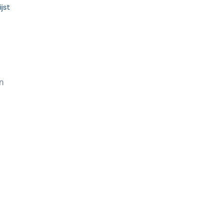
jst
n