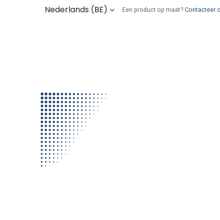
Overslaan naar inhoud
Nederlands (BE)
Een product op maat?
Contacteer 
Kies uw onderdelen
Wie zijn wij
Verz