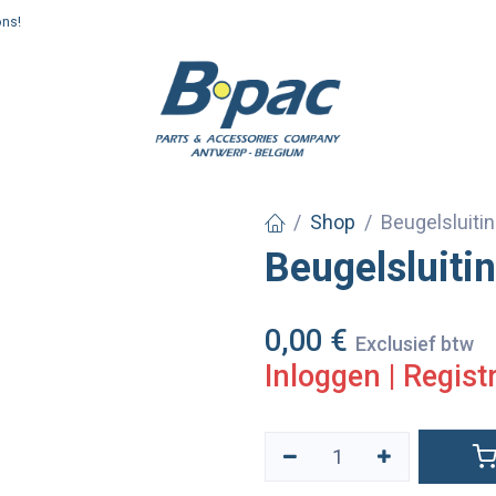
ons!
enden en afhalen
Shop
Beugelsluiti
Beugelsluiti
0,00
€
Exclusief btw
Inloggen
|
Regist