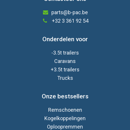
parts@b-pac.be
+32 3 361 92 54
Onderdelen voor
-3.5t trailers
Caravan
s
+3.5t trailers
Trucks
Onze bestsellers
Remschoenen
Kogelkoppelingen
Oploopremmen