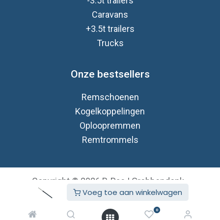
-3.5t trailers
Caravan
s
+3.5t trailers
Trucks
Onze bestsellers
Remschoenen
Kogelkoppelingen
Oploopremmen
Remtrommels
Copyright © 2026 B-Pac | Grobbendonk
Voeg toe aan winkelwagen
Nederlands (BE)
Aangeboden door
- De #1
Open source e-
0
commerce