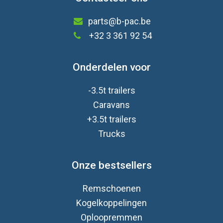
parts@b-pac.be
+32 3 361 92 54
Onderdelen voor
-3.5t trailers
Caravan
s
+3.5t trailers
Trucks
Onze bestsellers
Remschoenen
Kogelkoppelingen
Oploopremmen