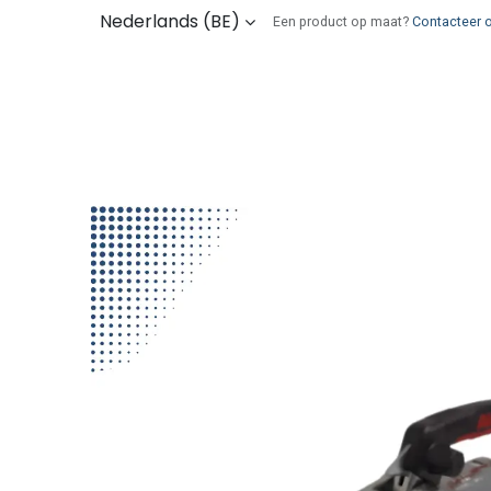
Overslaan naar inhoud
Nederlands (BE)
Een product op maat?
Contacteer 
Kies uw onderdelen
Wie zijn wij
Verz