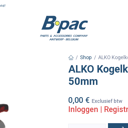
ons!
enden en afhalen
Shop
ALKO Kogelk
ALKO Kogelk
50mm
0,00
€
Exclusief btw
Inloggen
|
Regist