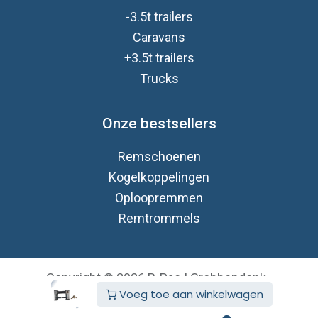
-3.5t trailers
Caravan
s
+3.5t trailers
Trucks
Onze bestsellers
Remschoenen
Kogelkoppelingen
Oploopremmen
Remtrommels
Copyright © 2026 B-Pac | Grobbendonk
Voeg toe aan winkelwagen
Nederlands (BE)
Aangeboden door
- De #1
Open source e-