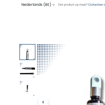
Overslaan naar inhoud
Nederlands (BE)
Een product op maat?
Contacteer 
Kies uw onderdelen
Wie zijn wij
Verz