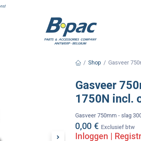
ons!
enden en afhalen
Shop
Gasveer 750
Gasveer 750
1750N incl.
Gasveer 750mm - slag 30
0,00
€
Exclusief btw
Inloggen
|
Regist