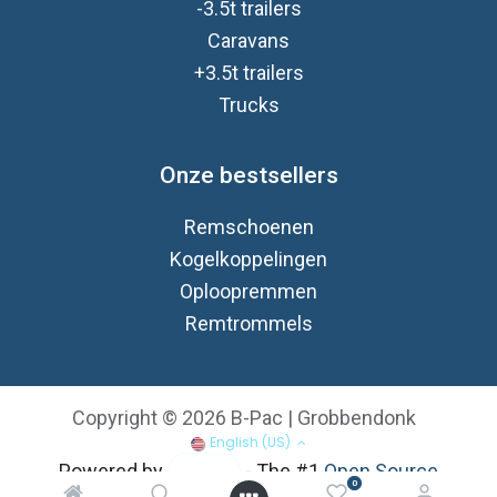
-3.5t trailers
Caravan
s
+3.5t trailers
Trucks
Onze bestsellers
Remschoenen
Kogelkoppelingen
Oploopremmen
Remtrommels
Copyright © 2026 B-Pac | Grobbendonk
English (US)
Powered by
- The #1
Open Source
0